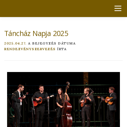
Menü
KEZDŐLAP
RÓLUNK
AKTUÁLIS
LINKEK
Táncház Napja 2025
LEHETŐSÉGEK
DOKUMENTUMOK
KAPCSOLAT
2025.04.27.
A BEJEGYZÉS DÁTUMA
RENDEZVÉNYSZERVEZÉS
ÍRTA