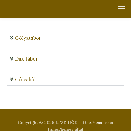
Menü
KEZDŐLAP
RÓLUNK
AKTUÁLIS
LINKEK
Gólyatábor
LEHETŐSÉGEK
DOKUMENTUMOK
KAPCSOLAT
Dux tábor
Gólyabál
Copyright © 2026 LFZE HÖK
–
OnePress
téma
FameThemes által